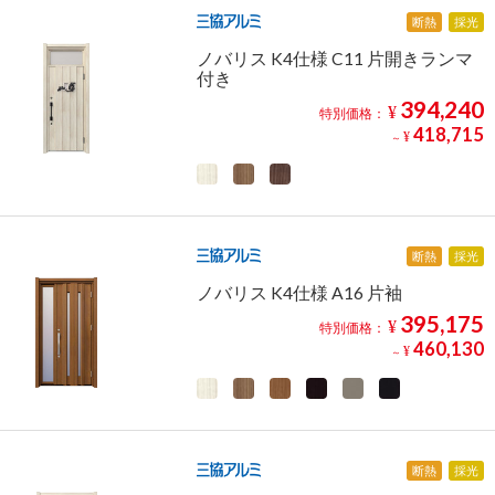
断熱
採光
ノバリス K4仕様 C11 片開きランマ
付き
394,240
¥
特別価格：
418,715
¥
～
断熱
採光
ノバリス K4仕様 A16 片袖
395,175
¥
特別価格：
460,130
¥
～
断熱
採光