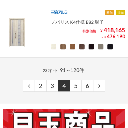
断熱
採光
ノバリス K4仕様 B82 親子
418,165
¥
特別価格：
476,190
¥
～
91～120件
232件中
2
3
4
5
6