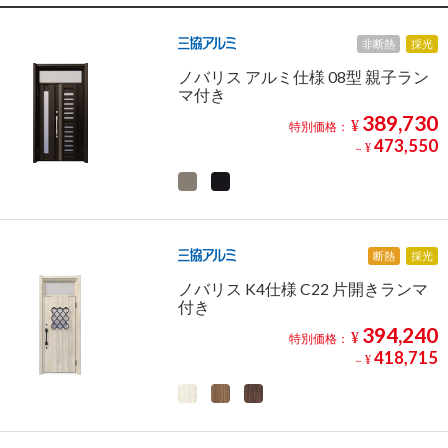
非断熱
採光
ノバリス アルミ仕様 08型 親子ラン
マ付き
389,730
¥
特別価格：
473,550
¥
～
断熱
採光
ノバリス K4仕様 C22 片開きランマ
付き
394,240
¥
特別価格：
418,715
¥
～