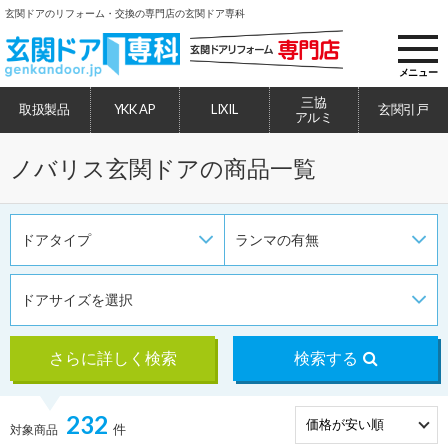
玄関ドアのリフォーム・交換の専門店の玄関ドア専科
toggl
navig
メニュー
三協
取扱製品
YKK AP
LIXIL
玄関引戸
アルミ
ノバリス玄関ドアの商品一覧
ドアタイプ
ランマの有無
ドアサイズを選択
さらに詳しく検索
検索する
232
件
対象商品