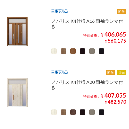
断熱
ノバリス K4仕様 A16 両袖ランマ付
き
406,065
¥
特別価格：
560,175
¥
～
断熱
採光
ノバリス K4仕様 A20 両袖ランマ付
き
407,055
¥
特別価格：
482,570
¥
～