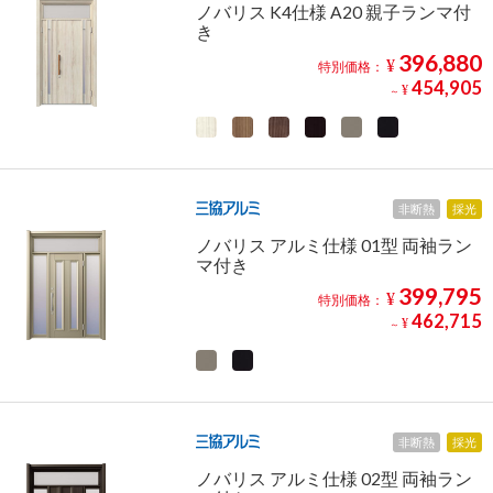
ノバリス K4仕様 A20 親子ランマ付
き
396,880
¥
特別価格：
454,905
¥
～
非断熱
採光
ノバリス アルミ仕様 01型 両袖ラン
マ付き
399,795
¥
特別価格：
462,715
¥
～
非断熱
採光
ノバリス アルミ仕様 02型 両袖ラン