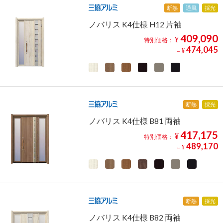
断熱
通風
採光
ノバリス K4仕様 H12 片袖
409,090
¥
特別価格：
474,045
¥
～
断熱
採光
ノバリス K4仕様 B81 両袖
417,175
¥
特別価格：
489,170
¥
～
断熱
採光
ノバリス K4仕様 B82 両袖