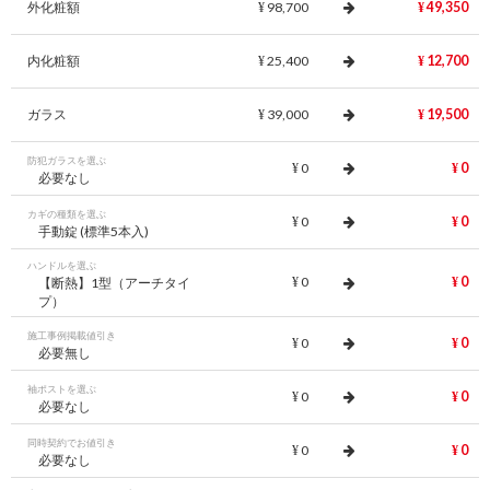
外化粧額
98,700
49,350
¥
¥
内化粧額
25,400
12,700
¥
¥
ガラス
39,000
19,500
¥
¥
防犯ガラスを選ぶ
0
0
¥
¥
必要なし
カギの種類を選ぶ
0
0
¥
¥
手動錠 (標準5本入)
ハンドルを選ぶ
0
0
【断熱】1型（アーチタイ
¥
¥
プ）
施工事例掲載値引き
0
0
¥
¥
必要無し
袖ポストを選ぶ
0
0
¥
¥
必要なし
同時契約でお値引き
0
0
¥
¥
必要なし