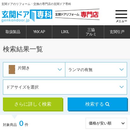
玄関ドアのリフォーム・交換の専門店の玄関ドア専科
toggl
navig
メニュー
三協
取扱製品
YKK AP
LIXIL
玄関引戸
アルミ
検索結果一覧
片開き
ランマの有無
ドアサイズを選択
さらに詳しく検索
検索する
0
件
対象商品