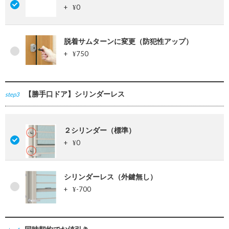
+
0
¥
脱着サムターンに変更（防犯性アップ）
+
750
¥
【勝手口ドア】シリンダーレス
step3
２シリンダー（標準）
+
0
¥
シリンダーレス（外鍵無し）
+
-700
¥