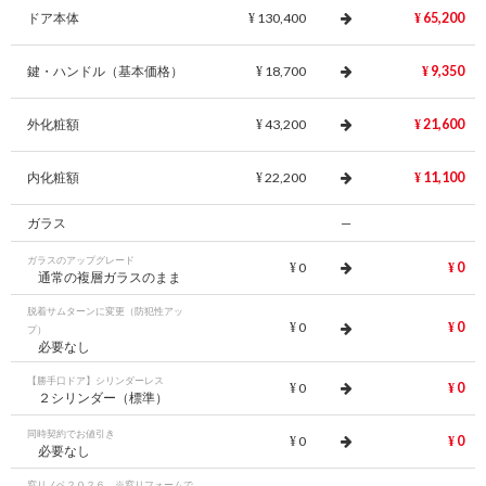
ドア本体
130,400
65,200
¥
¥
鍵・ハンドル（基本価格）
18,700
9,350
¥
¥
外化粧額
43,200
21,600
¥
¥
内化粧額
22,200
11,100
¥
¥
ガラス
—
ガラスのアップグレード
0
0
¥
¥
通常の複層ガラスのまま
脱着サムターンに変更（防犯性アッ
0
0
¥
¥
プ）
必要なし
【勝手口ドア】シリンダーレス
0
0
¥
¥
２シリンダー（標準）
同時契約でお値引き
0
0
¥
¥
必要なし
窓リノベ２０２６ ※窓リフォームで