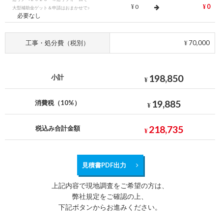
0
0
¥
¥
大型補助金ゲット＆申請はおまかせで♪
必要なし
工事・処分費（税別）
70,000
¥
198,850
小計
¥
19,885
消費税（10%）
¥
218,735
税込み合計金額
¥
見積書PDF出力
上記内容で現地調査をご希望の方は、
弊社規定をご確認の上、
下記ボタンからお進みください。