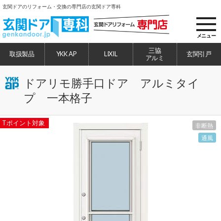
玄関ドアのリフォーム・交換の専門店の玄関ドア専科
toggl
navig
メニュー
三協
取扱製品
YKK AP
LIXIL
玄関引戸
アルミ
ドアリモ勝手口ドア アルミタイ
プ 一本格子
Tポイント対象
非断熱
通風