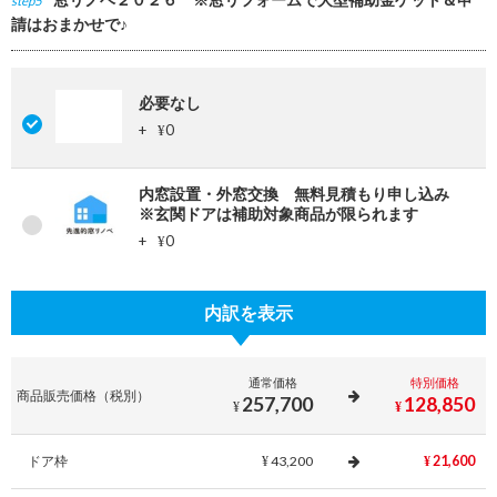
step5
請はおまかせで♪
必要なし
+
0
¥
内窓設置・外窓交換 無料見積もり申し込み
※玄関ドアは補助対象商品が限られます
+
0
¥
内訳を表示
通常価格
特別価格
商品販売価格（税別）
257,700
128,850
¥
¥
ドア枠
43,200
21,600
¥
¥