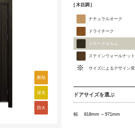
[ 木目調 ]
ナチュラルオーク
ドライチーク
スモークエルム
ステインウォールナット
サイズによるデザイン変
断熱
採光
ドアサイズを選ぶ
防火
幅