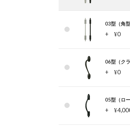
03型（角
+
0
¥
06型（ク
+
0
¥
05型（ロ
+
4,0
¥