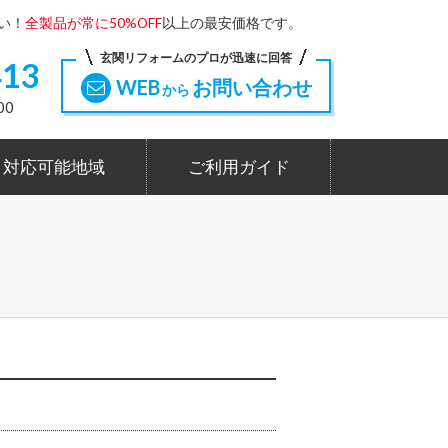
い！
全製品が常に50%OFF
以上の最安価格です。
玄関リフォームのプロが迅速に回答
413
WEB
お問い合わせ
から
00
対応可能地域
ご利用ガイド