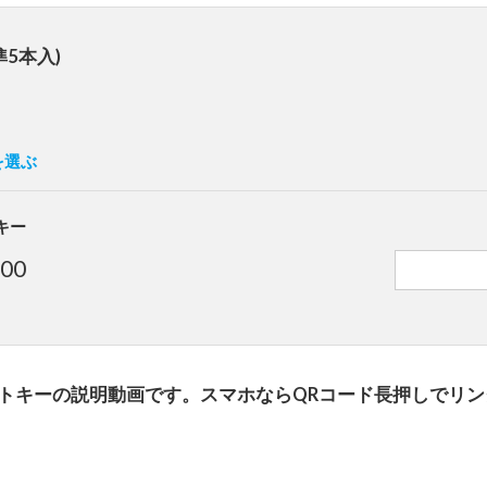
準5本入)
を選ぶ
キー
000
ートキーの説明動画です。スマホならQRコード長押しでリ