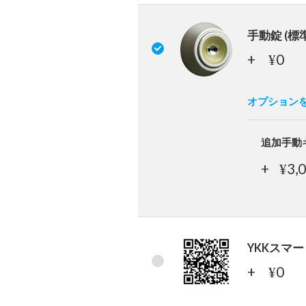
手動錠 (標
+
0
¥
オプション
追加手動
+
3,
¥
YKKスマ
+
0
¥