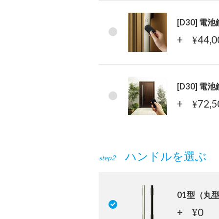
[D30] 
+
44,
¥
[D30] 
+
72,
¥
ハンドルを選ぶ
step2
01型（丸
+
0
¥