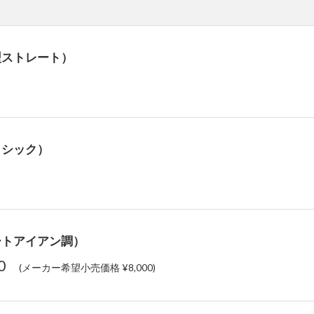
型ストレート）
ラシック）
ートアイアン調）
00
(メーカー希望小売価格 ¥8,000)