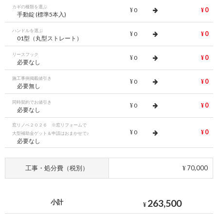
カギの種類を選ぶ
0
0
¥
¥
手動錠 (標準5本入)
ハンドルを選ぶ
0
0
¥
¥
01型（丸型ストレート）
リースフック
0
0
¥
¥
必要なし
施工事例掲載値引き
0
0
¥
¥
必要無し
同時契約でお値引き
0
0
¥
¥
必要なし
窓リノベ２０２６ ※窓リフォームで
0
0
¥
¥
大型補助金ゲット＆申請はおまかせで♪
必要なし
工事・処分費（税別）
70,000
¥
263,500
小計
¥