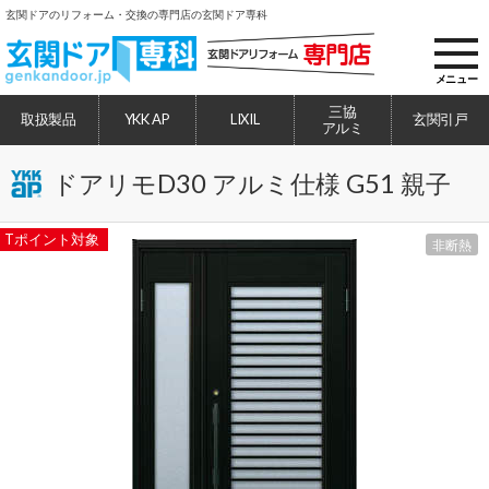
玄関ドアのリフォーム・交換の専門店の玄関ドア専科
toggl
navig
メニュー
三協
取扱製品
YKK AP
LIXIL
玄関引戸
アルミ
ドアリモD30 アルミ仕様 G51 親子
Tポイント対象
非断熱