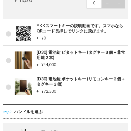
+
3,000
¥
+
−
YKKスマートキーの説明動画です。スマホなら
QRコード長押しでリンクに飛びます。
+
0
¥
[D30] 電池錠 ピタットキー (タグキー３個＋非常
用鍵２本)
+
44,000
¥
[D30] 電池錠 ポケットキー (リモコンキー２個＋
タグキー３個)
+
72,500
¥
ハンドルを選ぶ
step2