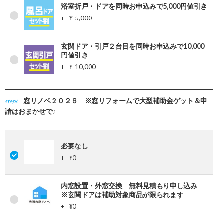
浴室折戸・ドアを同時お申込みで5,000円値引き
+
-5,000
¥
玄関ドア・引戸２台目を同時お申込みで10,000
円値引き
+
-10,000
¥
窓リノベ２０２６ ※窓リフォームで大型補助金ゲット＆申
step6
請はおまかせで♪
必要なし
+
0
¥
内窓設置・外窓交換 無料見積もり申し込み
※玄関ドアは補助対象商品が限られます
+
0
¥