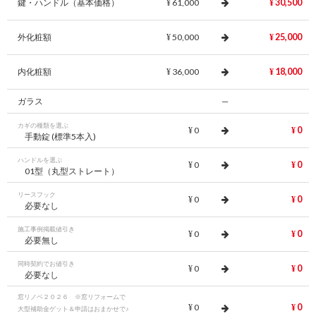
鍵・ハンドル（基本価格）
61,000
30,500
¥
¥
外化粧額
50,000
25,000
¥
¥
内化粧額
36,000
18,000
¥
¥
ガラス
—
カギの種類を選ぶ
0
0
¥
¥
手動錠 (標準5本入)
ハンドルを選ぶ
0
0
¥
¥
01型（丸型ストレート）
リースフック
0
0
¥
¥
必要なし
施工事例掲載値引き
0
0
¥
¥
必要無し
同時契約でお値引き
0
0
¥
¥
必要なし
窓リノベ２０２６ ※窓リフォームで
0
0
¥
¥
大型補助金ゲット＆申請はおまかせで♪