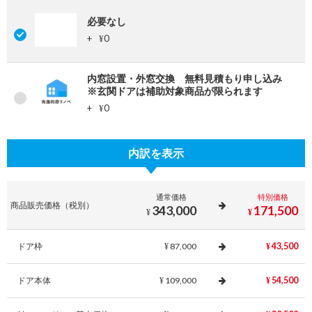
必要なし
+
0
¥
内窓設置・外窓交換 無料見積もり申し込み
※玄関ドアは補助対象商品が限られます
+
0
¥
内訳を表示
通常価格
特別価格
商品販売価格（税別）
343,000
171,500
¥
¥
ドア枠
87,000
43,500
¥
¥
ドア本体
109,000
54,500
¥
¥