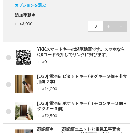
オプションを選ぶ
追加手動キー
+
3,000
¥
+
−
YKKスマートキーの説明動画です。スマホなら
QRコード長押しでリンクに飛びます。
+
0
¥
[D30] 電池錠 ピタットキー (タグキー３個＋非常
用鍵２本)
+
44,000
¥
[D30] 電池錠 ポケットキー (リモコンキー２個＋
タグキー３個)
+
72,500
¥
顔認証キー（顔認証ユニットと電気工事費含