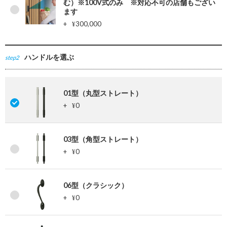
む）※100V式のみ ※対応不可の店舗もござい
ます
+
300,000
¥
ハンドルを選ぶ
step2
01型（丸型ストレート）
+
0
¥
03型（角型ストレート）
+
0
¥
06型（クラシック）
+
0
¥