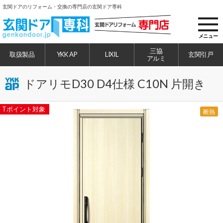
玄関ドアのリフォーム・交換の専門店の玄関ドア専科
toggl
navig
メニュー
三協
取扱製品
YKK AP
LIXIL
玄関引戸
アルミ
ドアリモD30 D4仕様 C10N 片開き
Tポイント対象
断熱