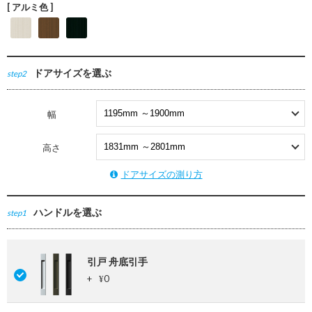
[ アルミ色 ]
ドアサイズを選ぶ
step2
幅
高さ
ドアサイズの測り方
ハンドルを選ぶ
step1
引戸 舟底引手
+
0
¥