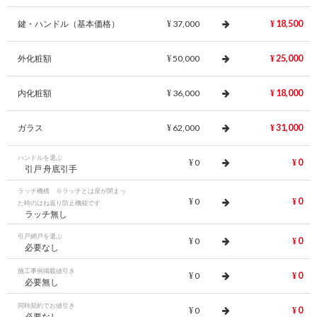
鍵・ハンドル（基本価格）
37,000
18,500
¥
¥
外化粧額
50,000
25,000
¥
¥
内化粧額
36,000
18,000
¥
¥
ガラス
62,000
31,000
¥
¥
ハンドルを選ぶ
0
0
¥
¥
引戸 舟底引手
ラッチ機構 ※ラッチとは扉が閉まっ
0
0
¥
¥
た時のはね返り防止機能です
ラッチ無し
引戸網戸を選ぶ
0
0
¥
¥
必要なし
施工事例掲載値引き
0
0
¥
¥
必要無し
同時契約でお値引き
0
0
¥
¥
必要なし