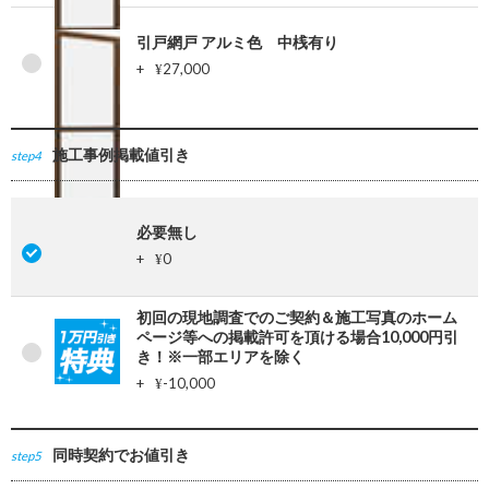
引戸網戸 アルミ色 中桟有り
+
27,000
¥
施工事例掲載値引き
step4
必要無し
+
0
¥
初回の現地調査でのご契約＆施工写真のホーム
ページ等への掲載許可を頂ける場合10,000円引
き！※一部エリアを除く
+
-10,000
¥
同時契約でお値引き
step5