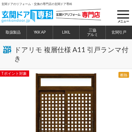
玄関ドアのリフォーム・交換の専門店の玄関ドア専科
toggl
navig
メニュー
三協
取扱製品
YKK AP
LIXIL
玄関引戸
アルミ
ドアリモ 複層仕様 A11 引戸ランマ付
き
Tポイント対象
断熱