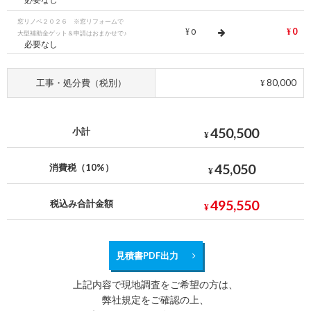
窓リノベ２０２６ ※窓リフォームで
0
0
¥
¥
大型補助金ゲット＆申請はおまかせで♪
必要なし
工事・処分費（税別）
80,000
¥
450,500
小計
¥
45,050
消費税（10%）
¥
495,550
税込み合計金額
¥
見積書PDF出力
上記内容で現地調査をご希望の方は、
弊社規定をご確認の上、