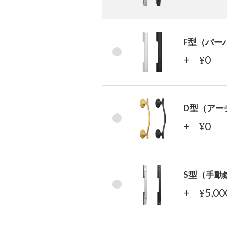
F型（バー
+
0
¥
D型（アー
+
0
¥
S型（手動
+
5,0
¥