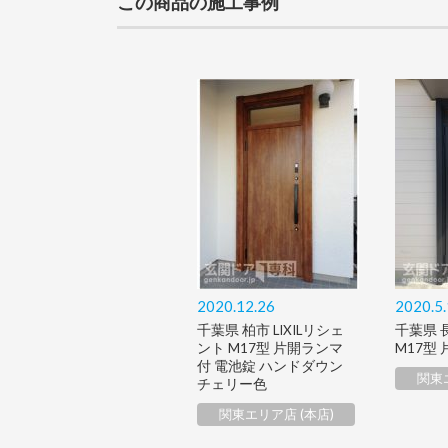
この商品の施工事例
2020.12.26
2020.5
千葉県 柏市 LIXILリシェ
千葉県 
ント M17型 片開ランマ
M17型 
付 電池錠 ハンドダウン
関東エ
チェリー色
関東エリア店 (本店)