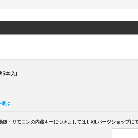
準5本入)
を選ぶ
動錠・リモコンの内蔵キーにつきましては LIXILパーツショップ