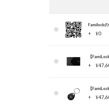
Famil
+
0
¥
【Fami
+
47,
¥
【Fami
+
47,
¥