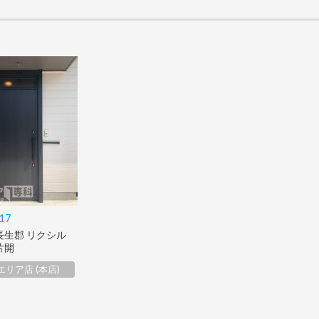
.17
長生郡 リクシル
片開
リア店 (本店)