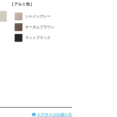
[ アルミ色 ]
シャイングレー
オータムブラウン
マットブラック
ドアサイズの測り方