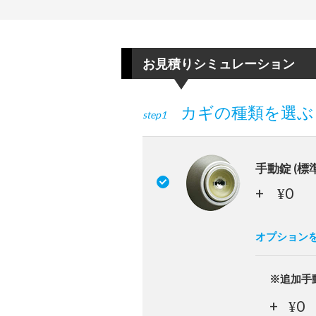
お見積りシミュレーション
カギの種類を選ぶ
step1
手動錠 (標
+
0
¥
オプション
※追加手
+
0
¥