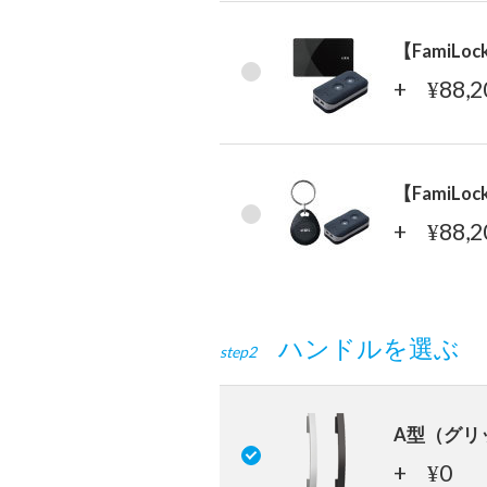
【Fami
+
88,
¥
【Fami
+
88,
¥
ハンドルを選ぶ
step2
A型（グリ
+
0
¥