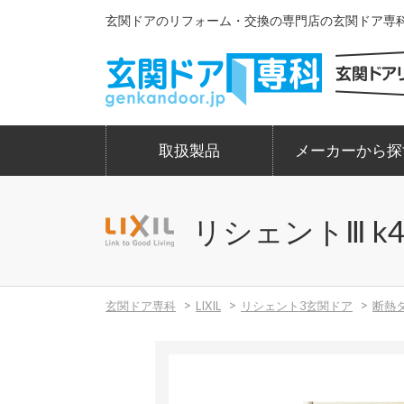
玄関ドアのリフォーム・交換の専門店の玄関ドア専科。
取扱製品
メーカーから探
リシェントⅢ k
玄関ドア専科
LIXIL
リシェント3玄関ドア
断熱