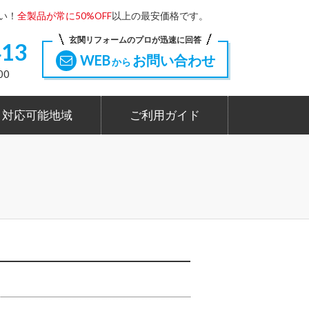
い！
全製品が常に50%OFF
以上の最安価格です。
玄関リフォームのプロが迅速に回答
413
WEB
お問い合わせ
から
00
対応可能地域
ご利用ガイド
き