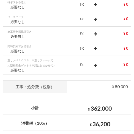
袖ポストを選ぶ
0
0
¥
¥
必要なし
リースフック
0
0
¥
¥
必要なし
施工事例掲載値引き
0
0
¥
¥
必要無し
同時契約でお値引き
0
0
¥
¥
必要なし
窓リノベ２０２６ ※窓リフォームで
0
0
¥
¥
大型補助金ゲット＆申請はおまかせで♪
必要なし
工事・処分費（税別）
80,000
¥
362,000
小計
¥
36,200
消費税（10%）
¥