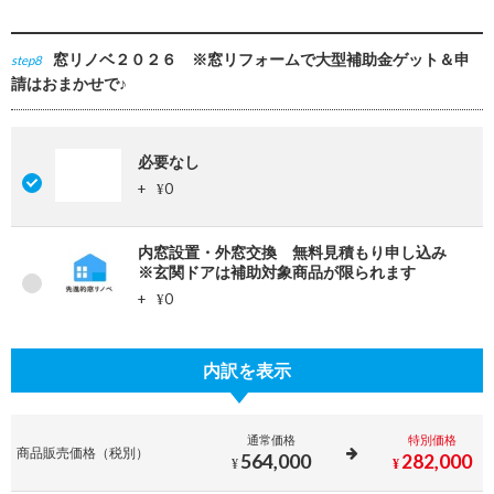
窓リノベ２０２６ ※窓リフォームで大型補助金ゲット＆申
step8
請はおまかせで♪
必要なし
+
0
¥
内窓設置・外窓交換 無料見積もり申し込み
※玄関ドアは補助対象商品が限られます
+
0
¥
内訳を表示
通常価格
特別価格
商品販売価格（税別）
564,000
282,000
¥
¥